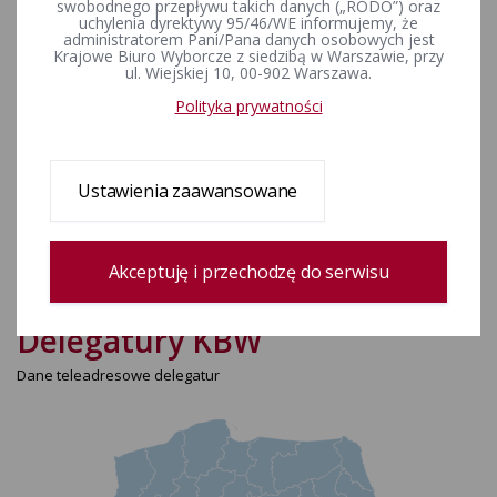
numer telefonu:
swobodnego przepływu takich danych („RODO”) oraz
63 220 78 32
uchylenia dyrektywy 95/46/WE informujemy, że
administratorem Pani/Pana danych osobowych jest
Krajowe Biuro Wyborcze z siedzibą w Warszawie, przy
adres e-mail:
ul. Wiejskiej 10, 00-902 Warszawa.
Pokaż adres e-mail
Polityka prywatności
adres do e-doręczeń:
AE:PL-23210-13687-GJBEC-19
e-PUAP:
Ustawienia zaawansowane
https://epuap.gov.pl/wps/portal/strefa-klienta/katalog-spraw/profil-
urzedu/ayh12iu68c
godziny urzędowania:
Akceptuję i przechodzę do serwisu
od poniedziałku do piątku od godz. 7:30 do godz. 15:30
Delegatury KBW
Dane teleadresowe delegatur