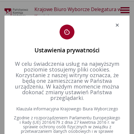
Krajowe Biuro Wyborcze Delegatura w
Koninie
Deklaracja dostępności
Ustawienia prywatności
W celu świadczenia usług na najwyższym
poziomie stosujemy pliki cookies.
Dane kontaktowe
Korzystanie z naszej witryny oznacza, że
będą one zamieszczane w Państwa
Delegatura Krajowego Biura Wyborczego w
urządzeniu. W każdym momencie można
Koninie
dokonać zmiany ustawień Państwa
przeglądarki.
Dyrektor Delegatury
Zbigniew KULESA
Klauzula informacyjna Krajowego Biura Wyborczego
Zgodnie z rozporządzeniem Parlamentu Europejskiego
siedziba Delegatury:
i Rady (UE) 2016/679 z dnia 27 kwietnia 2016 r. w
Aleje 1 Maja 7, 62–510 Konin
sprawie ochrony osób fizycznych w związku z
przetwarzaniem danych osobowych i w sprawie