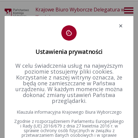
Krajowe Biuro Wyborcze Delegatura w
Koninie
Deklaracja dostępności
Ustawienia prywatności
W celu świadczenia usług na najwyższym
poziomie stosujemy pliki cookies.
więcej
Korzystanie z naszej witryny oznacza, że
będą one zamieszczane w Państwa
Wybory i referenda
Wybory do Sejmu i do Senatu
urządzeniu. W każdym momencie można
dokonać zmiany ustawień Państwa
przeglądarki.
Wybory do Sejmu i do Senatu Rzeczypospolitej Polskiej 2023
Klauzula informacyjna Krajowego Biura Wyborczego
r.
Zgodnie z rozporządzeniem Parlamentu Europejskiego
i Rady (UE) 2016/679 z dnia 27 kwietnia 2016 r. w
sprawie ochrony osób fizycznych w związku z
przetwarzaniem danych osobowych i w sprawie
Wybory do Sejmu i do Senatu Rzeczypospolitej Polskiej 2019