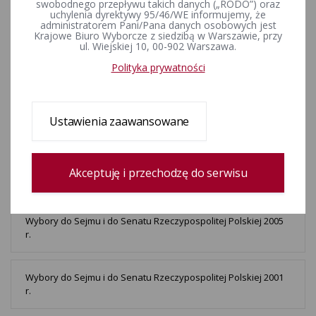
swobodnego przepływu takich danych („RODO”) oraz
r.
uchylenia dyrektywy 95/46/WE informujemy, że
administratorem Pani/Pana danych osobowych jest
Krajowe Biuro Wyborcze z siedzibą w Warszawie, przy
ul. Wiejskiej 10, 00-902 Warszawa.
Wybory do Sejmu i do Senatu Rzeczypospolitej Polskiej 2015
r.
Polityka prywatności
Wybory do Sejmu i do Senatu Rzeczypospolitej Polskiej 2011
Ustawienia zaawansowane
r.
Wybory do Sejmu i do Senatu Rzeczypospolitej Polskiej 2007
Akceptuję i przechodzę do serwisu
r.
Wybory do Sejmu i do Senatu Rzeczypospolitej Polskiej 2005
r.
Wybory do Sejmu i do Senatu Rzeczypospolitej Polskiej 2001
r.